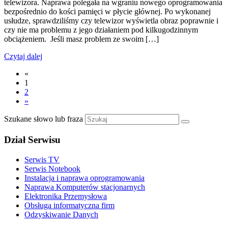
telewizora. Naprawa polegała na wgraniu nowego oprogramowania
bezpośrednio do kości pamięci w płycie głównej. Po wykonanej
usłudze, sprawdziliśmy czy telewizor wyświetla obraz poprawnie i
czy nie ma problemu z jego działaniem pod kilkugodzinnym
obciążeniem. Jeśli masz problem ze swoim […]
Czytaj dalej
«
1
2
»
Szukane słowo lub fraza
Dział Serwisu
Serwis TV
Serwis Notebook
Instalacja i naprawa oprogramowania
Naprawa Komputerów stacjonarnych
Elektronika Przemysłowa
Obsługa informatyczna firm
Odzyskiwanie Danych