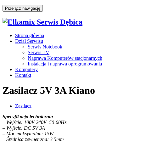
Przełącz nawigację
Strona główna
Dział Serwisu
Serwis Notebook
Serwis TV
Naprawa Komputerów stacjonarnych
Instalacja i naprawa oprogramowania
Komputery
Kontakt
Zasilacz 5V 3A Kiano
Zasilacz
Specyfikacja techniczna:
– Wejście: 100V-240V 50-60Hz
– Wyjście: DC 5V 3A
– Moc maksymalna: 15W
– Średnica zewnętrzna: 3,5mm